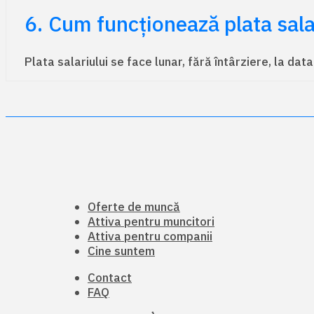
6.
Cum funcționează plata sala
Plata salariului se face lunar, fără întârziere, la dat
Oferte de muncă
Attiva pentru muncitori
Attiva pentru companii
Cine suntem
Contact
FAQ