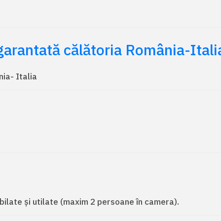
 garantată călătoria România-Itali
ia- Italia
ilate și utilate (maxim 2 persoane în camera).