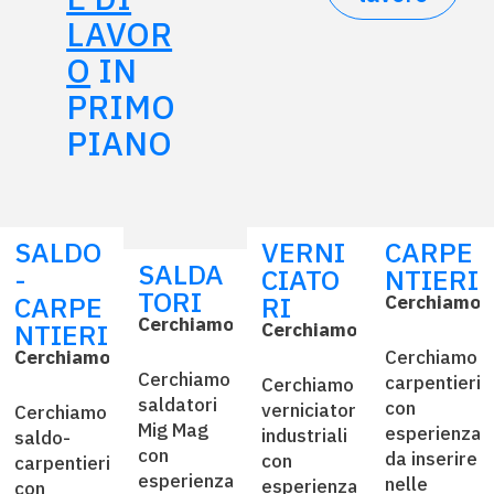
LAVOR
O
IN
PRIMO
PIANO
SALDO
VERNI
CARPE
SALDA
-
CIATO
NTIERI
TORI
CARPE
RI
Cerchiamo
O
Cerchiamo
Offriamo
Requisiti
NTIERI
Cerchiamo
Offriamo
Requ
Cerchiamo
Offriamo
Requisiti
Cerchiamo
Cerchiamo
carpentieri
t
Cerchiamo
saldatori
trasporto
esecuzione
con
l
verniciatori
trasporto
verni
Cerchiamo
Mig Mag
locale
di
esperienza
g
industriali
locale
dei p
saldo-
trasporto
conoscenza
con
gratuito
saldature
da inserire
con
gratuito
di di
carpentieri
locale
disegno
esperienza
multistrato
nelle
t
esperienza
dime
con
gratuito
tecnico