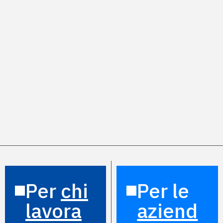
Per
chi
Per le
lavora
aziend